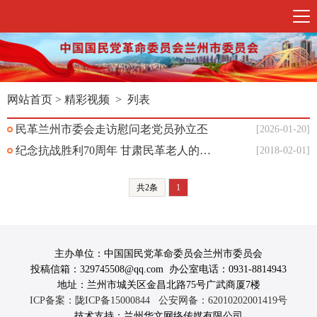
网站首页
>
精彩视频
> 列表
民革兰州市委会走访慰问老党员孙立丕
[2026-01-20]
纪念抗战胜利70周年 甘肃民革老人的点滴回忆
[2018-02-01]
共2条
1
主办单位：中国国民党革命委员会兰州市委员会
投稿信箱：329745508@qq.com 办公室电话：0931-8814943
地址：兰州市城关区金昌北路75号广武商厦7楼
ICP备案：陇ICP备15000844
公安网备：62010202001419号
技术支持：兰州华文网络传媒有限公司